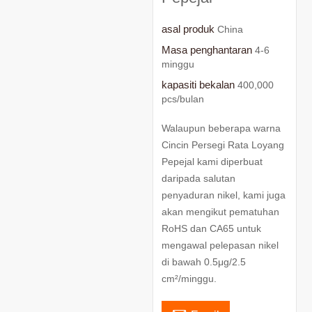
asal produk
China
Masa penghantaran
4-6
minggu
kapasiti bekalan
400,000
pcs/bulan
Walaupun beberapa warna
Cincin Persegi Rata Loyang
Pepejal kami diperbuat
daripada salutan
penyaduran nikel, kami juga
akan mengikut pematuhan
RoHS dan CA65 untuk
mengawal pelepasan nikel
di bawah 0.5μg/2.5
cm²/minggu.