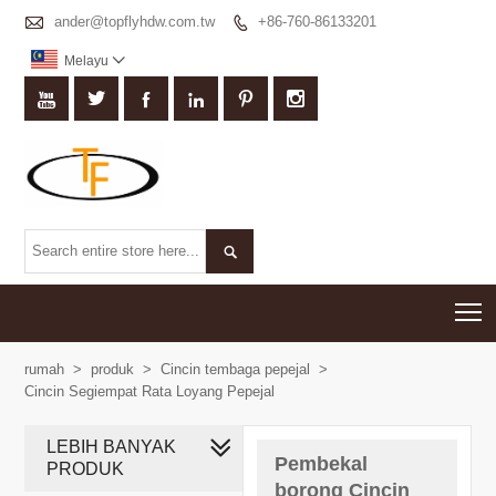

ander@topflyhdw.com.tw
+86-760-86133201

Melayu








T
rumah
>
produk
>
Cincin tembaga pepejal
>
Cincin Segiempat Rata Loyang Pepejal
LEBIH BANYAK
Pembekal
PRODUK
borong Cincin