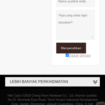
Menyerahkan
Dasar privasi
LEBIH BANYAK PERKHIDMATAN
Hak Cipta ©2019 Cheng Hoon Hardware Co., Ltd. Alamat syarikat:
No.23, Riverside East Road, Torch Hi-tech Industrial Development
Zone, bandar Zhongshan, wilayah Guangdong, China. E-mel: