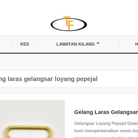
KES
LAWATAN KILANG
H
ng laras gelangsar loyang pepejal
Gelang Laras Gelangsar
Gelangsar Loyang Pepejal Gelan
kami memperkenalkan mesin tua
mempunyai acuan terukir yang se