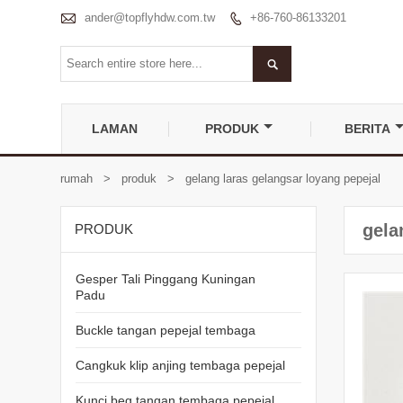

ander@topflyhdw.com.tw
+86-760-86133201


LAMAN
PRODUK
BERITA
rumah
>
produk
>
gelang laras gelangsar loyang pepejal
gela
PRODUK
Gesper Tali Pinggang Kuningan
Padu
Buckle tangan pepejal tembaga
Cangkuk klip anjing tembaga pepejal
Kunci beg tangan tembaga pepejal