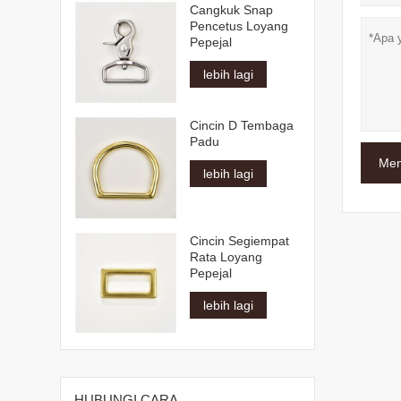
Cangkuk Snap
Pencetus Loyang
Pepejal
lebih lagi
Cincin D Tembaga
Padu
Men
lebih lagi
Cincin Segiempat
Rata Loyang
Pepejal
lebih lagi
HUBUNGI CARA