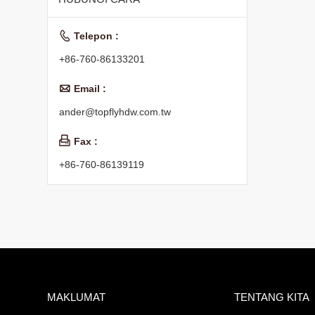

Telepon :
+86-760-86133201

Email :
ander@topflyhdw.com.tw

Fax :
+86-760-86139119
MAKLUMAT
TENTANG KITA