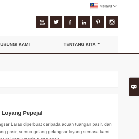
Melayu







UBUNGI KAMI
TENTANG KITA

 Loyang Pepejal
gsar Laras diperbuat daripada acuan tuangan pasir, dan
ng pasir, semua gelang gelangsar loyang semasa kami
suai untuk mesin tuang pasir.