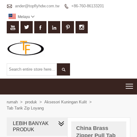

ander@topflyhdw.com.tw
+86-760-86133201

Melayu








T
rumah
>
produk
>
Aksesori Kuningan Kulit
>
Tab Tarik Zip Loyang
LEBIH BANYAK
China Brass
PRODUK
Zipper Pull Tab